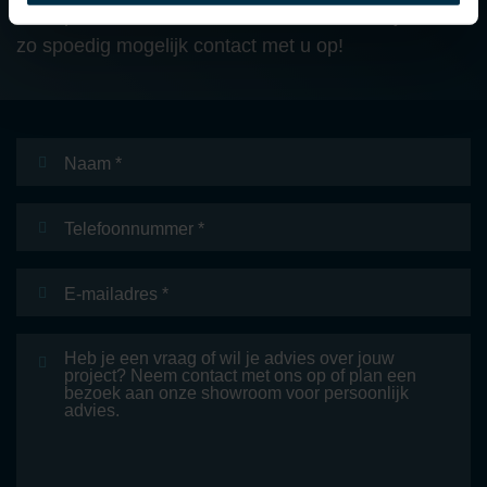
ons op of stuur ons een e-mail bericht en wij nemen
zo spoedig mogelijk contact met u op!
Naam
*
Telefoonnummer
E-
mailadres
*
Bericht