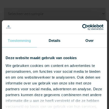
Sample
product
1
Sample
product
1
Toestemming
Details
Over
Sample
product
1
Naam
*
Deze website maakt gebruik van cookies
We gebruiken cookies om content en advertenties te
personaliseren, om functies voor social media te bieden
Telefoonnummer
en om ons websiteverkeer te analyseren. Ook delen we
informatie over uw gebruik van onze site met onze
E-
partners voor social media, adverteren en analyse. Deze
mailadres
*
partners kunnen deze gegevens combineren met andere
informatie die u aan ze heeft verstrekt of die ze hebben
Aanvullende vraag of opmerking
verzameld op basis van uw gebruik van hun services.