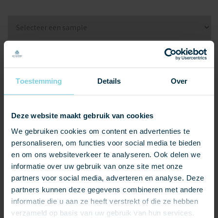
Sample
product
1
Sample
product
1
Toestemming
Details
Over
Sample
product
1
Naam
*
Deze website maakt gebruik van cookies
We gebruiken cookies om content en advertenties te
personaliseren, om functies voor social media te bieden
Telefoonnummer
en om ons websiteverkeer te analyseren. Ook delen we
informatie over uw gebruik van onze site met onze
E-
partners voor social media, adverteren en analyse. Deze
mailadres
*
partners kunnen deze gegevens combineren met andere
informatie die u aan ze heeft verstrekt of die ze hebben
Aanvullende vraag of opmerking
verzameld op basis van uw gebruik van hun services.