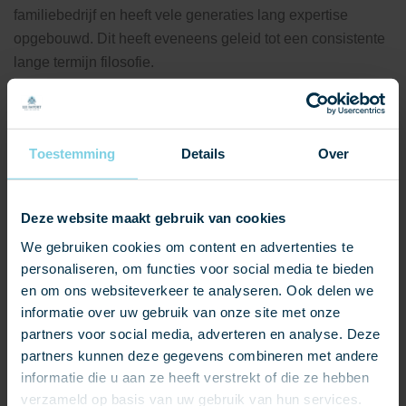
familiebedrijf en heeft vele generaties lang expertise
opgebouwd. Dit heeft eveneens geleid tot een consistente
lange termijn filosofie.
Opties leipannen in uitvoering:
Handgemaakt
Toestemming
Details
Over
Rustiek
Machinaal gemaakt
De kleurmogelijkheden variëren van blauw tot
Deze website maakt gebruik van cookies
klassiek diep rood.
We gebruiken cookies om content en advertenties te
personaliseren, om functies voor social media te bieden
Vindt u dit product interessant en mooi, aarzel niet en
en om ons websiteverkeer te analyseren. Ook delen we
neem gerust contact met ons op.
informatie over uw gebruik van onze site met onze
partners voor social media, adverteren en analyse. Deze
partners kunnen deze gegevens combineren met andere
informatie die u aan ze heeft verstrekt of die ze hebben
verzameld op basis van uw gebruik van hun services.