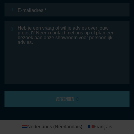
E-
mailadres
*
Bericht
VERZENDEN
Nederlands
(
Néerlandais
)
Français