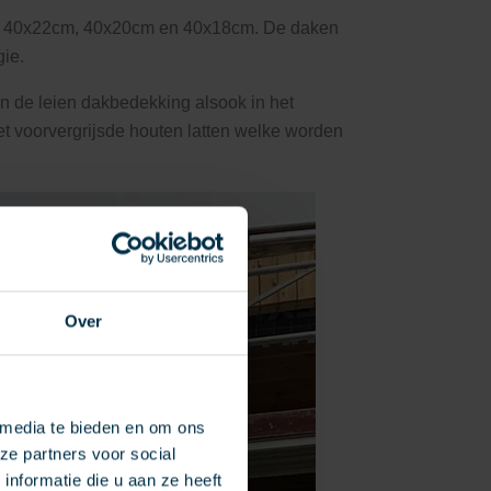
cm, 40x22cm, 40x20cm en 40x18cm. De daken
ie.
in de leien dakbedekking alsook in het
voorvergrijsde houten latten welke worden
Over
 media te bieden en om ons
ze partners voor social
nformatie die u aan ze heeft