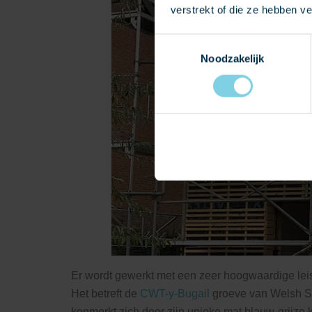
verstrekt of die ze hebben v
Toestemmingsselectie
Noodzakelijk
Er wordt gewerkt met een zeer hoogwaardige lei
Het betreft de
CWT-y-Bugail
groeve van Welsh Sl
kenmerkt zich door zijn unieke mat blauw-grijze k