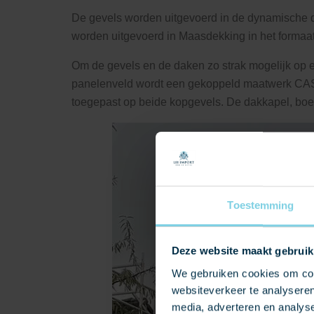
De gevels worden uitgevoerd in de dynamische
worden uitgevoerd in Maasdekking in het formaa
Om de gevels en de daken zo strak mogelijk op el
panelenveld wordt een gekoppeld maatwerk CAS
toegepast op beide kopgevels. De dakkapel, boe
Toestemming
Deze website maakt gebruik
We gebruiken cookies om cont
websiteverkeer te analyseren
media, adverteren en analys