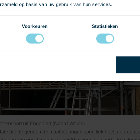
erzameld op basis van uw gebruik van hun services.
Voorkeuren
Statistieken
steensoort uit Engeland (Noord-Wales).
ate die de genoemde maatvoeringen specifiek heeft geproduceer
leur en zijn geschiedenis van 500 miljoen jaar oud. De natuurlei