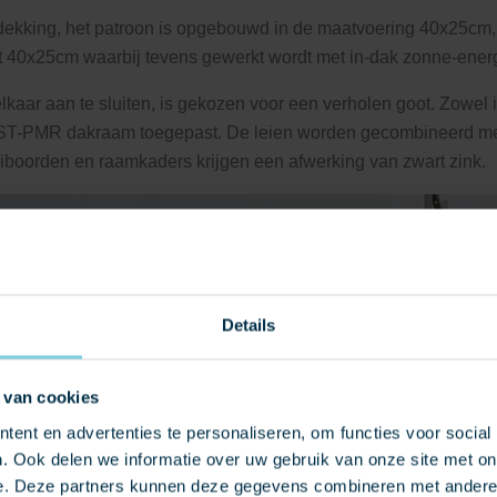
 dekking, het patroon is opgebouwd in de maatvoering 40x25
t 40x25cm waarbij tevens gewerkt wordt met in-dak zonne-energ
kaar aan te sluiten, is gekozen voor een verholen goot. Zowel 
T-PMR dakraam toegepast. De leien worden gecombineerd met 
iboorden en raamkaders krijgen een afwerking van zwart zink.
Details
 van cookies
ent en advertenties te personaliseren, om functies voor social
. Ook delen we informatie over uw gebruik van onze site met on
e. Deze partners kunnen deze gegevens combineren met andere i