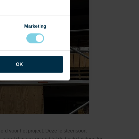
Marketing
OK
d voor het project. Deze leisteensoort
 wordt dan ook erkend tot de beste leisteen ter