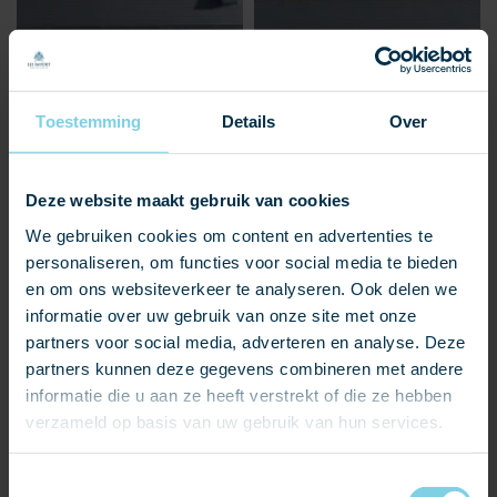
Toestemming
Details
Over
Deze website maakt gebruik van cookies
We gebruiken cookies om content en advertenties te
personaliseren, om functies voor social media te bieden
en om ons websiteverkeer te analyseren. Ook delen we
informatie over uw gebruik van onze site met onze
partners voor social media, adverteren en analyse. Deze
partners kunnen deze gegevens combineren met andere
informatie die u aan ze heeft verstrekt of die ze hebben
verzameld op basis van uw gebruik van hun services.
Deze kwalitatief hoogstaande oplossing wordt naadloos
verwerkt in leistenen, keramische dakpannen of rieten
daken.
Toestemmingsselectie