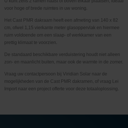
U kunt zelfs 2 ramen naast of boven elkaar plaatsen, ideaal
voor hoge of brede ruimtes in uw woning.
Het Cast PMR dakraam heeft een afmeting van 140 x 82
cm, ofwel 1,15 vierkante meter glasoppervlak en hiermee
ruim voldoende om een slaap- of werkkamer van een
prettig klimaat te voorzien.
De standaard beschikbare verduistering houdt niet alleen
zon- en maanlicht buiten, maar ook de warmte in de zomer.
Vraag uw contactpersoon bij Viridian Solar naar de
mogelijkheden van de Cast PMR dakramen, of vraag Lei
Import naar een project offerte voor deze totaaloplossing.