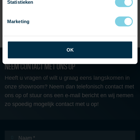
Statistieken
Marketing
OK
NEEM CONTACT MET ONS OP
Heeft u vragen of wilt u graag eens langskomen in
onze showroom? Neem dan telefonisch contact met
ons op of stuur ons een e-mail bericht en wij nemen
zo spoedig mogelijk contact met u op!
Naam
*