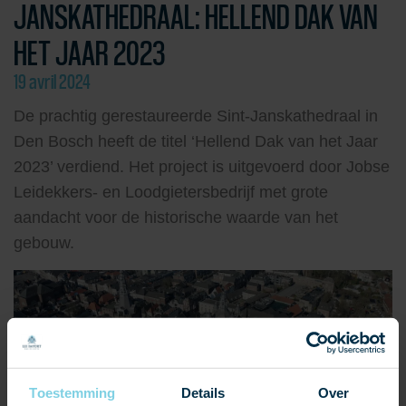
JANSKATHEDRAAL: HELLEND DAK VAN
HET JAAR 2023
19 avril 2024
De prachtig gerestaureerde Sint-Janskathedraal in
Den Bosch heeft de titel ‘Hellend Dak van het Jaar
2023’ verdiend. Het project is uitgevoerd door Jobse
Leidekkers- en Loodgietersbedrijf met grote
aandacht voor de historische waarde van het
gebouw.
Toestemming
Details
Over