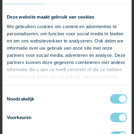
Deze website maakt gebruik van cookies
Aandacht voor het materiaal en de inzet van deskundige
We gebruiken cookies om content en advertenties te
partijen hebben bijgedragen aan de authenticiteit en
personaliseren, om functies voor social media te bieden
esthetiek van het project.
en om ons websiteverkeer te analyseren. Ook delen we
‘Het is echt wel een kunst’, aldus de vakjury.
informatie over uw gebruik van onze site met onze
partners voor social media, adverteren en analyse. Deze
Door de genuanceerde mix van kleurschakeringen (grijs,
partners kunnen deze gegevens combineren met andere
paars, rood en groen) is een unieke leibedekking ontstaan
informatie die u aan ze heeft verstrekt of die ze hebben
die zeer in de smaak is gevallen bij de jury. Een prachtige
verzameld op basis van uw gebruik van hun services.
bekroning voor een prachtig resultaat!
Toestemmingsselectie
Noodzakelijk
Voorkeuren