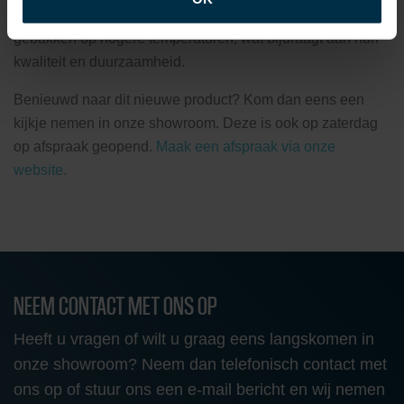
5. Hoogwaardig bakproces: De Engelse leipannen worden
gebakken op hogere temperaturen, wat bijdraagt aan hun
kwaliteit en duurzaamheid.
Benieuwd naar dit nieuwe product? Kom dan eens een
kijkje nemen in onze showroom. Deze is ook op zaterdag
op afspraak geopend.
Maak een afspraak via onze
website.
NEEM CONTACT MET ONS OP
Heeft u vragen of wilt u graag eens langskomen in
onze showroom? Neem dan telefonisch contact met
ons op of stuur ons een e-mail bericht en wij nemen