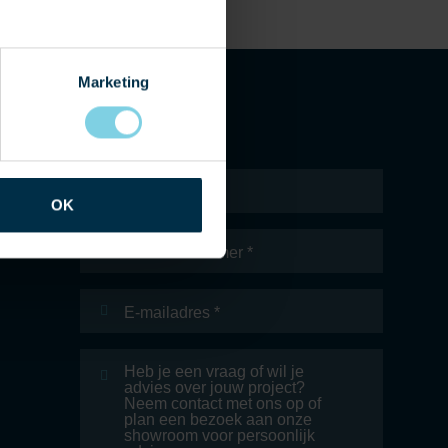
Marketing
Naam
*
OK
Telefoonnummer
E-
mailadres
*
Bericht