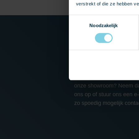
verstrekt of die ze hebben v
Toestemmingsselectie
Noodzakelijk
NEEM CONTACT
Heeft u vragen of wilt u 
onze showroom? Neem dan
ons op of stuur ons een e
zo spoedig mogelijk conta