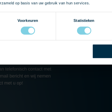
erzameld op basis van uw gebruik van hun services.
Voorkeuren
Statistieken
 MET ONS OP
graag eens langskomen in
 telefonisch contact met
-mail bericht en wij nemen
ct met u op!