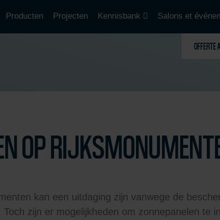
Producten
Projecten
Kennisbank
Salons et événe
OFFERTE 
EN OP RIJKSMONUMENT
menten kan een uitdaging zijn vanwege de besche
r. Toch zijn er mogelijkheden om zonnepanelen te i