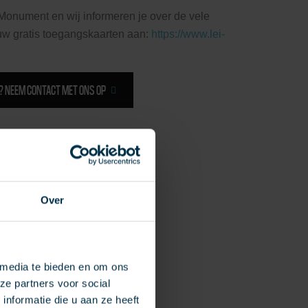
Monument en wij informeren je over de vele
uw gratis toegangskaarten aan:
https://www.lei-
? NEEM CONTACT MET ONS OP
Over
 media te bieden en om ons
ze partners voor social
nformatie die u aan ze heeft