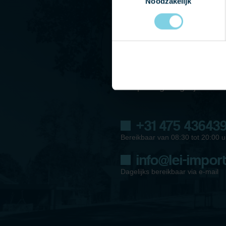
Noodzakelijk
NEEM CONTACT
Heeft u vragen of wilt u 
onze showroom? Neem dan
ons op of stuur ons een e
zo spoedig mogelijk conta
+31 475 43643
Bereikbaar van 08:30 tot 20:00 u
info@lei-import
Dagelijks bereikbaar via e-mail