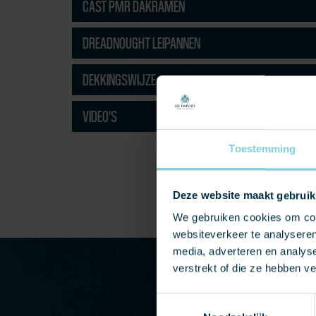
CAST PMR DAKRAMEN
DREADNOUGHT LEIPANNEN
DEKKINGSWIJZE
VIDEO'S
Toestemming
Deze website maakt gebruik
We gebruiken cookies om cont
websiteverkeer te analyseren
media, adverteren en analys
verstrekt of die ze hebben v
Toestemmingsselectie