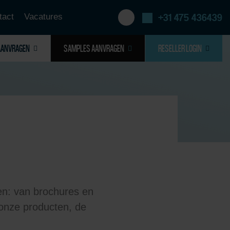
tact
Vacatures
+31 475 436439
AANVRAGEN
SAMPLES AANVRAGEN
RESELLER LOGIN
en: van brochures en
n onze producten, de