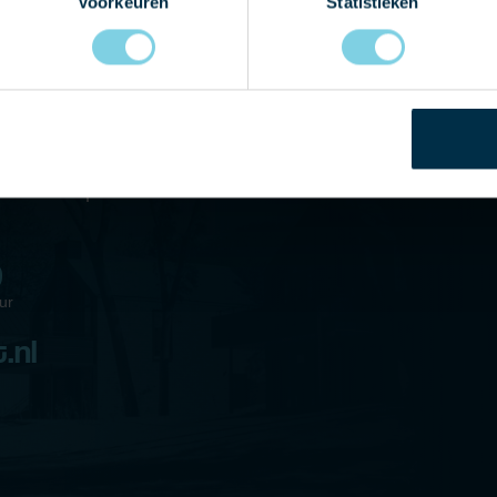
Voorkeuren
Statistieken
 MET ONS OP
graag eens langskomen in
 telefonisch contact met
-mail bericht en wij nemen
ct met u op!
9
ur
.nl