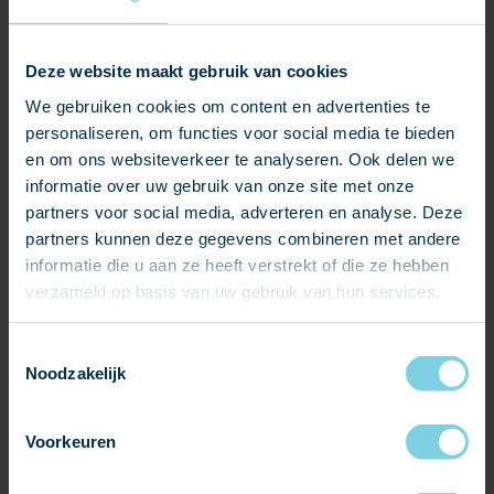
monumenteneigenaar en de erfgoedspecialist met elkaar
verbindt. Jaarlijks wordt het event op een historische
Deze website maakt gebruik van cookies
locatie gehouden waar diverse erfgoedspecialisten,
We gebruiken cookies om content en advertenties te
waaronder Lei Import, gepresenteerd staan.
personaliseren, om functies voor social media te bieden
Historische daken zijn allesbepalend voor het karakter van
en om ons websiteverkeer te analyseren. Ook delen we
uw monument. Tijdens het event informeren wij u over
informatie over uw gebruik van onze site met onze
partners voor social media, adverteren en analyse. Deze
onze hoogwaardige producten die uw gebouw bijzondere
partners kunnen deze gegevens combineren met andere
kwaliteiten meegeven:
informatie die u aan ze heeft verstrekt of die ze hebben
Karakter
verzameld op basis van uw gebruik van hun services.
Duurzaamheid
Eigenheid
Toestemmingsselectie
Schoonheid
Noodzakelijk
Bestel uw entreekaarten via de officiële webshop:
Voorkeuren
https://www.ticketkantoor.nl/shop/erfgoedenambacht