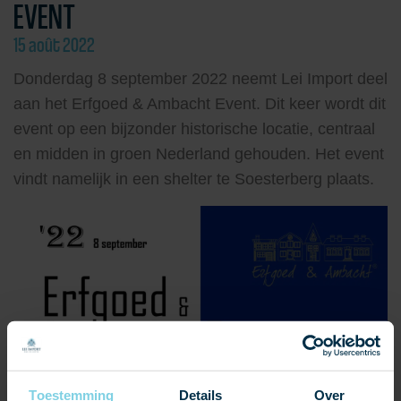
EVENT
15 août 2022
Donderdag 8 september 2022 neemt Lei Import deel
aan het Erfgoed & Ambacht Event. Dit keer wordt dit
event op een bijzonder historische locatie, centraal
en midden in groen Nederland gehouden. Het event
vindt namelijk in een shelter te Soesterberg plaats.
Toestemming
Details
Over
Erfgoed & Ambacht is een landelijk platform die de