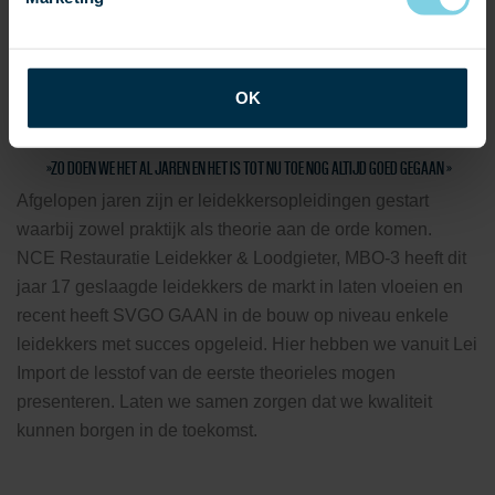
met zijn allen gaan voldoen aan de Wet Kwaliteitsborging,
dan zullen we onderbouwd onze stukken moeten
aanleveren bij de kwaliteitsborger van het project!
OK
We kunnen straks niet meer voortdrijven op de zin:
»ZO DOEN WE HET AL JAREN EN HET IS TOT NU TOE NOG ALTIJD GOED GEGAAN »
Afgelopen jaren zijn er leidekkersopleidingen gestart
waarbij zowel praktijk als theorie aan de orde komen.
NCE Restauratie Leidekker & Loodgieter, MBO-3 heeft dit
jaar 17 geslaagde leidekkers de markt in laten vloeien en
recent heeft SVGO GAAN in de bouw op niveau enkele
leidekkers met succes opgeleid. Hier hebben we vanuit Lei
Import de lesstof van de eerste theorieles mogen
presenteren. Laten we samen zorgen dat we kwaliteit
kunnen borgen in de toekomst.