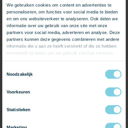
We gebruiken cookies om content en advertenties te
personaliseren, om functies voor social media te bieden
en om ons websiteverkeer te analyseren. Ook delen we
informatie over uw gebruik van onze site met onze
partners voor social media, adverteren en analyse. Deze
partners kunnen deze gegevens combineren met andere
informatie die u aan ze heeft verstrekt of die ze hebben
Als we naar ons eigen vakgebied kijken dan speelt de
verzameld op basis van uw gebruik van hun services.
kennis en vakbekwaamheid van de leidekker een
belangrijke rol in de toekomstig uit te voeren projecten.
Toestemmingsselectie
Noodzakelijk
Opgebouwde kennis uit ervaring is een uitgangspunt, maar
we zullen er allemaal ook bewust van moeten zijn dat er
een richtlijn bestaat waarin theoretisch toegelicht wordt
Voorkeuren
waar je per project op moet letten. Denk hierbij alleen al
aan de juiste overlap van natuurleien in de Maasdekking.
Statistieken
Hellingshoek, windgebied en daklengte zijn maatgevend
voor de benodigde overlap op het project en de leimaat die
hiervoor minimaal genomen dient te worden. Willen we
Marketing