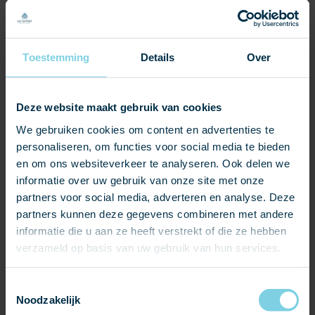
zonnepanelen wekken stroom op voor de woningen in de
kerk en dragen zo bij aan een groenere toekomst.
Klik hier
voor meer informatie over de Clearline Fusion indak
Toestemming
Details
Over
zonnepanelen.
Maar duurzaam bouwen gaat verder dan alleen
Deze website maakt gebruik van cookies
energieopwekking. Het gaat ook over producten die lang
We gebruiken cookies om content en advertenties te
meegaan. Natuurleien hebben een levensduur van 60 tot
personaliseren, om functies voor social media te bieden
120 jaar. En onze Cast PMR dakramen zijn gemaakt van
en om ons websiteverkeer te analyseren. Ook delen we
verzinkt en gepoedercoat staal, wat betekent dat ze ook
informatie over uw gebruik van onze site met onze
een zeer lange levensduur hebben.
partners voor social media, adverteren en analyse. Deze
partners kunnen deze gegevens combineren met andere
Bent u geïnspireerd geraakt door dit prachtige
informatie die u aan ze heeft verstrekt of die ze hebben
herbestemmingsproject en wilt u zelf aan de slag met het
verzameld op basis van uw gebruik van hun services.
behoud van een historisch pand? Elk project is maatwerk,
en we helpen u graag om de juiste oplossing te vinden die
Toestemmingsselectie
past bij uw eisen en wensen. Of het nu gaat om natuurleien
Noodzakelijk
dakbedekking, authentieke dakramen, of andere