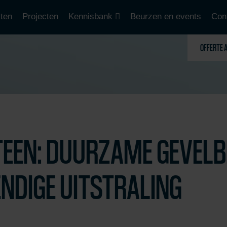
ten
Projecten
Kennisbank
Beurzen en events
Con
OFFERTE 
TEEN: DUURZAME GEVELB
ENDIGE UITSTRALING