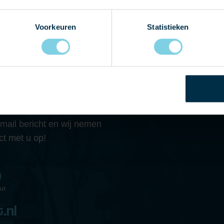
Voorkeuren
Statistieken
 MET ONS OP
graag eens langskomen in
 telefonisch contact met
-mail bericht en wij nemen
ct met u op!
9
ur
.nl