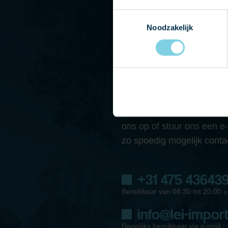
Toestemmingsselectie
Noodzakelijk
NEEM CONTACT
Heeft u vragen of wilt u 
onze showroom? Neem dan
ons op of stuur ons een e
zo spoedig mogelijk conta
+31 475 43643
Bereikbaar van 08:30 tot 20:00 u
info@lei-import
Dagelijks bereikbaar via e-mail