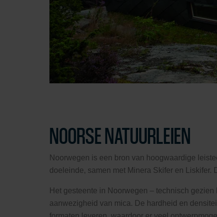
NOORSE NATUURLEIEN
Noorwegen is een bron van hoogwaardige leisteen 
doeleinde, samen met Minera Skifer en Liskifer. 
Het gesteente in Noorwegen – technisch gezien k
aanwezigheid van mica. De hardheid en densitei
formaten leveren, waardoor er veel ontwerpmoge