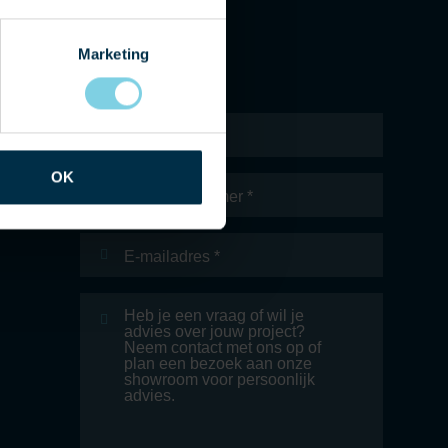
Marketing
Naam
*
OK
Telefoonnummer
E-
mailadres
*
Bericht