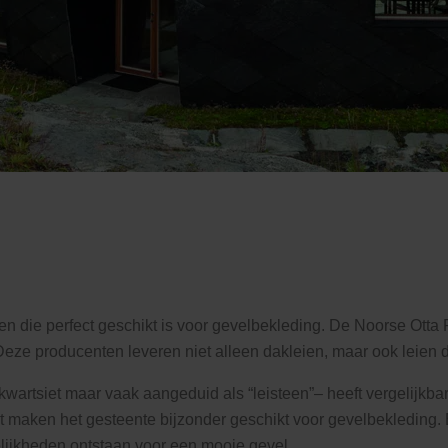
die perfect geschikt is voor gevelbekleding. De Noorse Otta Pil
Deze producenten leveren niet alleen dakleien, maar ook leien 
wartsiet maar vaak aangeduid als “leisteen”– heeft vergelijkba
t maken het gesteente bijzonder geschikt voor gevelbekleding
lijkheden ontstaan voor een mooie gevel.