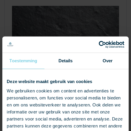
Toestemming
Details
Over
ANLLARES
Natuurleien
Deze website maakt gebruik van cookies
We gebruiken cookies om content en advertenties te
Blauw-grijze natuurlei afkomstig uit de groeve van
personaliseren, om functies voor social media te bieden
Pizvegoro in het noordwesten van Spanje.
en om ons websiteverkeer te analyseren. Ook delen we
informatie over uw gebruik van onze site met onze
BEKIJK PRODUCT
partners voor social media, adverteren en analyse. Deze
partners kunnen deze gegevens combineren met andere