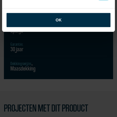
Toepassing:
Natuurleien dakbedekking
Natuurleien
gevelbekleding
OK
Land van herkomst:
Spanje
Garantie:
30 jaar
Dekkingswijze:
Maasdekking
PROJECTEN MET DIT PRODUCT