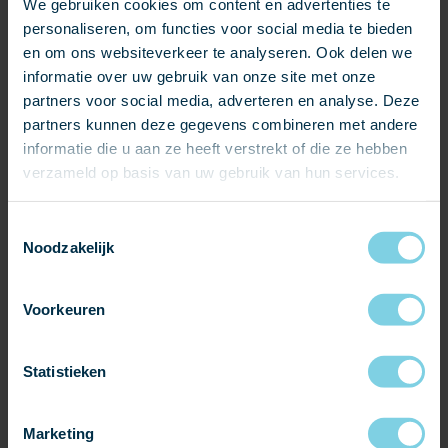
We gebruiken cookies om content en advertenties te
personaliseren, om functies voor social media te bieden
Groeve:
Samaca
en om ons websiteverkeer te analyseren. Ook delen we
informatie over uw gebruik van onze site met onze
partners voor social media, adverteren en analyse. Deze
Soort product:
partners kunnen deze gegevens combineren met andere
nieuwbouw
renovatie
restauratie
informatie die u aan ze heeft verstrekt of die ze hebben
verzameld op basis van uw gebruik van hun services.
Dikte:
Toestemmingsselectie
± 4 - 6 mm
Noodzakelijk
Formaat:
40 x 25 cm
Voorkeuren
40 x 22 cm
35 x 25 cm
Statistieken
35 x 20 cm (Op aanvraag)
Marketing