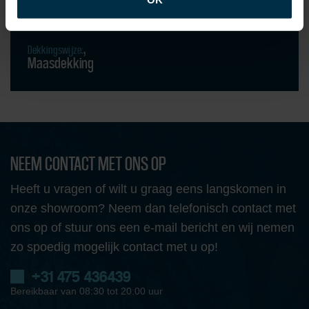
30 jaar
Dekkingswijze:
Maasdekking
NEEM CONTACT MET ONS OP
Heeft u vragen of wilt u graag eens langskomen in
onze showroom? Neem dan telefonisch contact met
ons op of stuur ons een e-mail bericht en wij nemen
zo spoedig mogelijk contact met u op!
+31 475 436439
Bereikbaar van 08:30 tot 20:00 uur