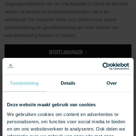
Uitgangsmateriaal van de Alta kwartiet is zand en bestaat
verder uit kwarts en kwartsverbindingen, mica en
veldspaat. De natuurlei leent zich perfect voor zowel
dakbedekking en gevelbekleding als voor vloeren en
wandbekleding binnen én buiten.
OFFERTE AANVRAGEN
SAMPLES AANVRAGEN
Toestemming
Details
Over
Kleur leisteen:
Grijs / groen
Deze website maakt gebruik van cookies
We gebruiken cookies om content en advertenties te
Soort product:
personaliseren, om functies voor social media te bieden
nieuwbouw
renovatie
restauratie
en om ons websiteverkeer te analyseren. Ook delen we
informatie over uw gebruik van onze site met onze