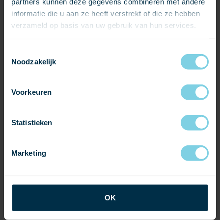
partners kunnen deze gegevens combineren met andere
informatie die u aan ze heeft verstrekt of die ze hebben
verzameld op basis van uw gebruik van hun services.
Toestemmingsselectie
Noodzakelijk
OFFERTE AANVRAGEN
Voorkeuren
SAMPLES AANVRAGEN
Statistieken
Kleur leisteen:
Marketing
paars bruin
Soort product:
nieuwbouw
restauratie
renovatie
OK