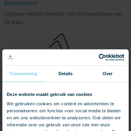
Daktoebehoren
Leihaken worden gebruikt voor het bevestigen van
de leien.
Toestemming
Details
Over
Leihaken worden gebruikt voor het bevestigen van de
Deze website maakt gebruik van cookies
leien. De lengte is zoveel langer dan de zichtmaat als de
We gebruiken cookies om content en advertenties te
lengte van het onderste omgebogen gedeelte. De haak
personaliseren, om functies voor social media te bieden
aan de onderzijde moet afgestemd zijn op de leidikte.
en om ons websiteverkeer te analyseren. Ook delen we
informatie over uw gebruik van onze site met onze