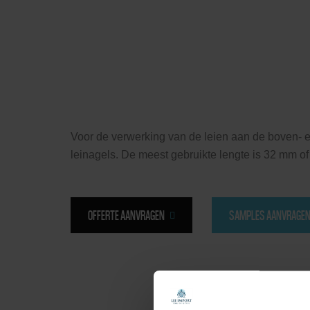
Voor de verwerking van de leien aan de boven- 
leinagels. De meest gebruikte lengte is 32 mm 
OFFERTE AANVRAGEN
SAMPLES AANVRAGE