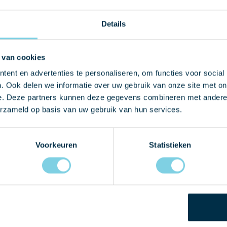
Details
 van cookies
 MET ONS OP
ent en advertenties te personaliseren, om functies voor social
. Ook delen we informatie over uw gebruik van onze site met on
e. Deze partners kunnen deze gegevens combineren met andere i
graag eens langskomen in
erzameld op basis van uw gebruik van hun services.
 telefonisch contact met
-mail bericht en wij nemen
Voorkeuren
Statistieken
ct met u op!
9
ur
.nl