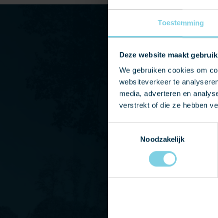
Toestemming
Deze website maakt gebruik
NEEM CONTACT
We gebruiken cookies om cont
websiteverkeer te analyseren
media, adverteren en analys
Heeft u vragen of wilt u 
verstrekt of die ze hebben v
onze showroom? Neem dan
ons op of stuur ons een e
Toestemmingsselectie
Noodzakelijk
zo spoedig mogelijk conta
+31 475 43643
Bereikbaar van 08:30 tot 20:00 u
info@lei-import