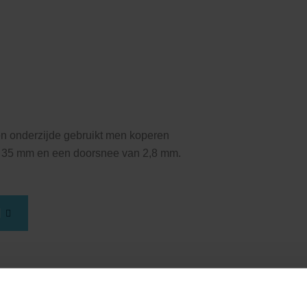
en onderzijde gebruikt men koperen
of 35 mm en een doorsnee van 2,8 mm.
N