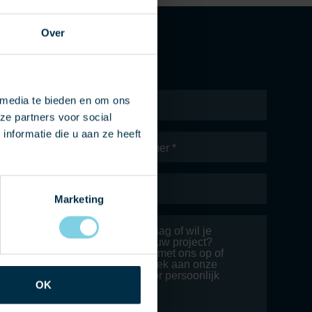
Over
Naam
*
 media te bieden en om ons
ze partners voor social
nformatie die u aan ze heeft
Telefoonnummer
E-
mailadres
*
Marketing
Bericht
OK