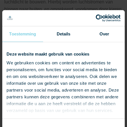
luchtdicht te bouwen. Hierbij worden luchtstromen van
binnen naar buiten, en omgekeerd, voorkomen door kieren
en naden optimaal af te dichten. Het grootste voordeel van
luchtdicht bouwen is dat het een behoorlijke
energiebesparing oplevert.
Toestemming
Details
Over
Damp-open folie heeft twee functies: een waterkerende en
een dampdoorlatende functie. De waterkerende
Deze website maakt gebruik van cookies
eigenschappen van de damp-open folie beschermen de
We gebruiken cookies om content en advertenties te
constructie tegen weersinvloeden van buitenaf. De
personaliseren, om functies voor social media te bieden
dampdoorlatende functie zorgt ervoor dat vocht, dat de
en om ons websiteverkeer te analyseren. Ook delen we
constructie is binnengedrongen, kan verdampen. Vocht in
informatie over uw gebruik van onze site met onze
de constructie veroorzaakt schimmel en houtrot en tast de
partners voor social media, adverteren en analyse. Deze
kwaliteit en de levensduur van een pand ernstig aan.
partners kunnen deze gegevens combineren met andere
MORGOTOP STANDAARD FR
informatie die u aan ze heeft verstrekt of die ze hebben
De MorgoTop Standaard Fr is een UV gestabiliseerde folie
verzameld op basis van uw gebruik van hun services.
voor toepassing op flauw hellende daken vanaf 15 graden
en is opgebouwd uit een polyester vlies voorzien van een
Toestemmingsselectie