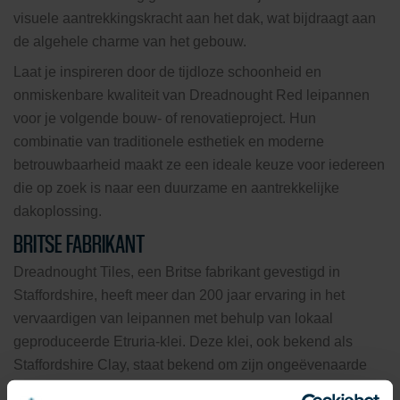
visuele aantrekkingskracht aan het dak, wat bijdraagt aan
de algehele charme van het gebouw.
Laat je inspireren door de tijdloze schoonheid en
onmiskenbare kwaliteit van Dreadnought Red leipannen
voor je volgende bouw- of renovatieproject. Hun
combinatie van traditionele esthetiek en moderne
betrouwbaarheid maakt ze een ideale keuze voor iedereen
die op zoek is naar een duurzame en aantrekkelijke
dakoplossing.
BRITSE FABRIKANT
Dreadnought Tiles, een Britse fabrikant gevestigd in
Staffordshire, heeft meer dan 200 jaar ervaring in het
vervaardigen van leipannen met behulp van lokaal
geproduceerde Etruria-klei. Deze klei, ook bekend als
Staffordshire Clay, staat bekend om zijn ongeëvenaarde
sterkte en duurzaamheid, en wordt ook gebruikt voor