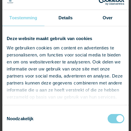
baksteenproductie.
Alle kleuren van Dreadnought, van blauw en bruin tot rood,
Toestemming
Details
Over
ontstaan zonder kunstmatige lak of gekleurd zand. In
plaats daarvan worden de kleuren zorgvuldig gecreëerd
door controle van de ovenatmosfeer. Deze natuurlijke
Deze website maakt gebruik van cookies
aanpak zorgt voor subtiele kleurvariaties binnen elke
We gebruiken cookies om content en advertenties te
leipan, waardoor de Dreadnought leipannen een unieke
personaliseren, om functies voor social media te bieden
kwaliteit hebben die de uitstraling van elk dak verbetert.
en om ons websiteverkeer te analyseren. Ook delen we
informatie over uw gebruik van onze site met onze
partners voor social media, adverteren en analyse. Deze
partners kunnen deze gegevens combineren met andere
informatie die u aan ze heeft verstrekt of die ze hebben
verzameld op basis van uw gebruik van hun services.
Toestemmingsselectie
Noodzakelijk