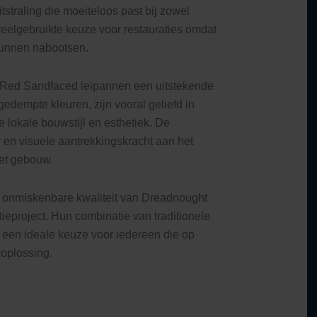
straling die moeiteloos past bij zowel
eelgebruikte keuze voor restauraties omdat
kunnen nabootsen.
de Red Sandfaced leipannen een uitstekende
dempte kleuren, zijn vooral geliefd in
de lokale bouwstijl en esthetiek. De
r en visuele aantrekkingskracht aan het
het gebouw.
en onmiskenbare kwaliteit van Dreadnought
ieproject. Hun combinatie van traditionele
een ideale keuze voor iedereen die op
koplossing.