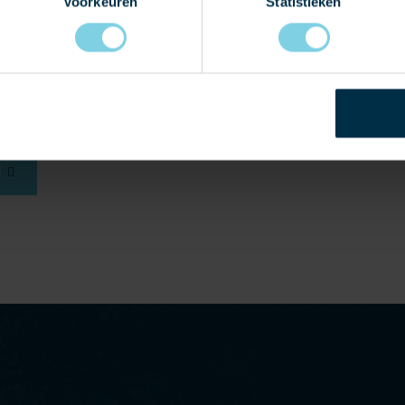
Voorkeuren
Statistieken
N