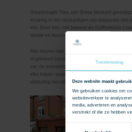
Dreadnought Tiles, een Britse fabrikant gevestigd
ervaring in het vervaardigen van leipannen met 
klei. Deze klei, ook bekend als Staffordshire Cl
sterkte en duurzaamheid, en wordt ook gebruikt 
Alle kleuren van Dreadnought, van blauw en brui
of gekleurd zand. In plaats daarvan worden de k
Toestemming
van de ovenatmosfeer. Deze natuurlijke aanpak zo
elke leipan, waardoor de Dreadnought leipannen
Deze website maakt gebruik
uitstraling van elk dak verbetert.
We gebruiken cookies om cont
websiteverkeer te analyseren
media, adverteren en analys
verstrekt of die ze hebben v
Toestemmingsselectie