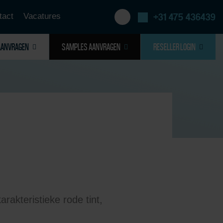
tact
Vacatures
+31 475 436439
AANVRAGEN
SAMPLES AANVRAGEN
RESELLER LOGIN
akteristieke rode tint,