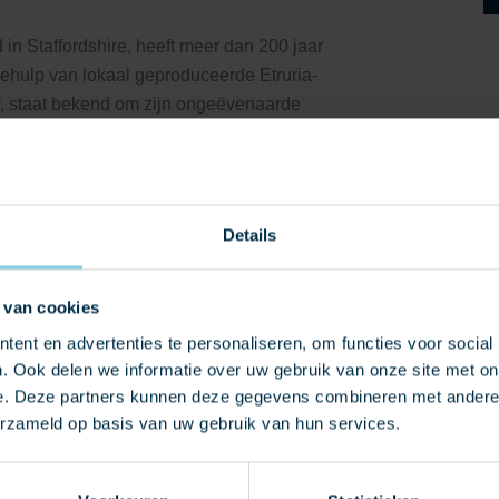
 in Staffordshire, heeft meer dan 200 jaar
behulp van lokaal geproduceerde Etruria-
ay, staat bekend om zijn ongeëvenaarde
voor baksteenproductie.
n tot rood, ontstaan zonder kunstmatige lak
leuren zorgvuldig gecreëerd door controle
Details
rgt voor subtiele kleurvariaties binnen
 een unieke kwaliteit hebben die de
 van cookies
ent en advertenties te personaliseren, om functies voor social
. Ook delen we informatie over uw gebruik van onze site met on
e. Deze partners kunnen deze gegevens combineren met andere i
erzameld op basis van uw gebruik van hun services.