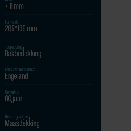
± 11 mm
Formaat:
265*165 mm
Toepassing:
Dakbedekking
Land van herkomst:
Engeland
Garantie:
60 jaar
Dekkingswijze:
Maasdekking