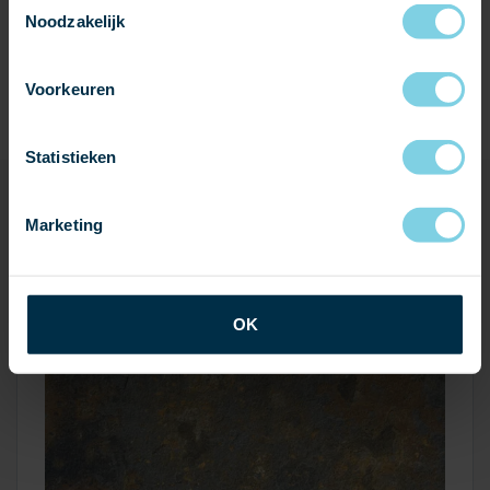
Noodzakelijk
Leisteen:
Vitoria 57 Multicolor
Voorkeuren
Statistieken
PRODUCTEN IN DIT PROJECT
Marketing
OK