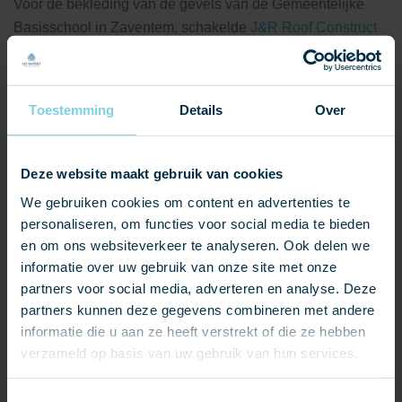
Voor de bekleding van de gevels van de Gemeentelijke
Basisschool in Zaventem, schakelde
J&R Roof Construct
BVBA
de Kleurrijke
Vitoria 57 Mutlicolor
natuurleien van
Lei Import in.
Toestemming
Details
Over
NEEM CONTACT OP
Deze website maakt gebruik van cookies
Soort project:
We gebruiken cookies om content en advertenties te
personaliseren, om functies voor social media te bieden
en om ons websiteverkeer te analyseren. Ook delen we
Toepassing:
Natuurleien gevelbekleding
informatie over uw gebruik van onze site met onze
partners voor social media, adverteren en analyse. Deze
partners kunnen deze gegevens combineren met andere
Provincie:
Vlaams-Brabant, België
informatie die u aan ze heeft verstrekt of die ze hebben
verzameld op basis van uw gebruik van hun services.
Dekkingswijze:
-
Toestemmingsselectie