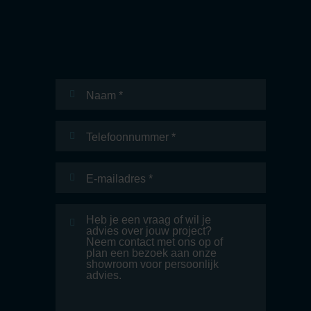
Naam
*
Telefoonnummer
E-
mailadres
*
Bericht