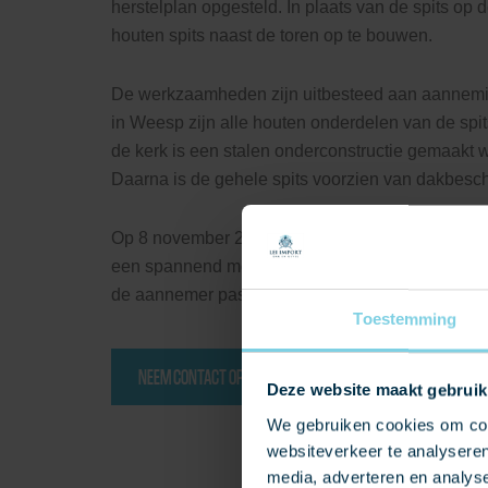
herstelplan opgesteld. In plaats van de spits op
houten spits naast de toren op te bouwen.
De werkzaamheden zijn uitbesteed aan aannemin
in Weesp zijn alle houten onderdelen van de spi
de kerk is een stalen onderconstructie gemaakt 
Daarna is de gehele spits voorzien van dakbesch
Op 8 november 2018 is de compleet afgewerkte t
een spannend moment, maar door de expertise va
de aannemer paste de spits naadloos op het onde
Toestemming
NEEM CONTACT OP
Deze website maakt gebruik
We gebruiken cookies om cont
websiteverkeer te analyseren
media, adverteren en analys