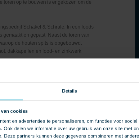
 de toren op te bouwen is er gekozen om de
gsbedrijf Schakel & Schrale. In een loods
ts gemaakt en gepast. Naast de toren van
waarop de houten spits is opgebouwd.
ot, dakkapellen en lood- en zinkwerk.
orenspits op zijn plek gehesen. Het was
n het hijsbedrijf en het vakmanschap van
rste gedeelte van de toren.
Details
 van cookies
ent en advertenties te personaliseren, om functies voor social
. Ook delen we informatie over uw gebruik van onze site met on
e. Deze partners kunnen deze gegevens combineren met andere i