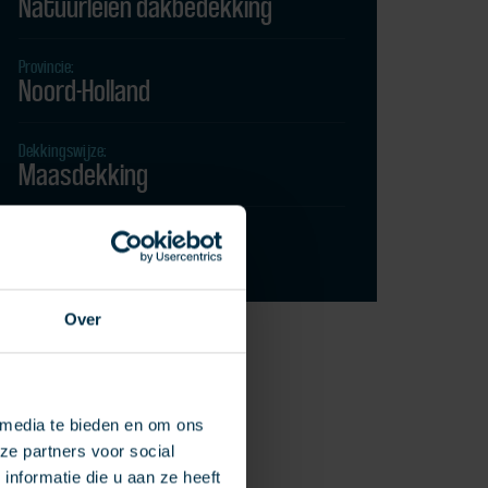
Natuurleien dakbedekking
Provincie:
Noord-Holland
Dekkingswijze:
Maasdekking
Leisteen:
Samaca 55 MH
Over
 media te bieden en om ons
ze partners voor social
nformatie die u aan ze heeft