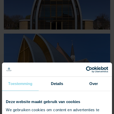
Toestemming
Details
Over
Deze website maakt gebruik van cookies
De kerk transformeert hiermee tot een centrale plek in de
buurt, voor zowel religieuze als culturele en sociale
We gebruiken cookies om content en advertenties te