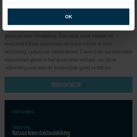
een warmtepomp en ontworpen met oog voor energie-
efficiëntie en circulair materiaalgebruik.
OK
MEER DAN EEN KERKGEBOUW
De vernieuwde Marktpleinkerk is een duurzaam, veelzijdig
gebouw voor Hoofddorp. Een plek waar traditie en
toekomst elkaar ontmoeten en waar ruimte is voor
bezinning, cultuur en samenleven. Dankzij de karaktervolle
natuurleien gevel is het duurzame verhaal van deze
uitbreiding ook aan de buitenzijde goed zichtbaar.
NEEM CONTACT OP
Soort project:
Toepassing:
Natuurleien dakbedekking