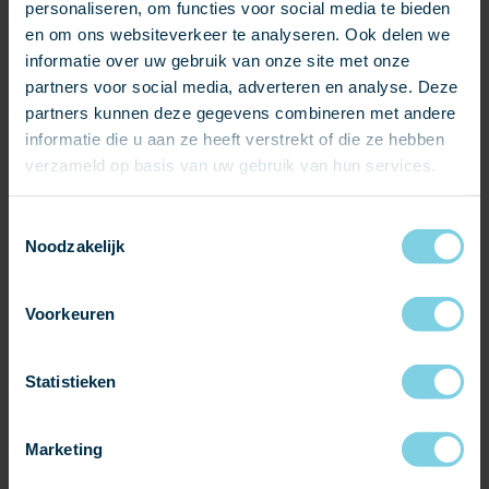
activiteiten.
personaliseren, om functies voor social media te bieden
en om ons websiteverkeer te analyseren. Ook delen we
ARCHITECTUUR DIE VERLEDEN EN TOEKOMST
informatie over uw gebruik van onze site met onze
VERBINDT
partners voor social media, adverteren en analyse. Deze
partners kunnen deze gegevens combineren met andere
Het ontwerp van
Dok architecten
versterkt het bestaande
informatie die u aan ze heeft verstrekt of die ze hebben
gebouw zonder het te overschaduwen. De karakteristieke
verzameld op basis van uw gebruik van hun services.
houten spanten van de oorspronkelijke kerk zijn doorgezet
in de uitbreiding, en lopen letterlijk naar buiten toe door. Zo
Toestemmingsselectie
ontstaat een krachtig gebaar dat verleden en toekomst
Noodzakelijk
visueel én symbolisch met elkaar verbindt.
DUURZAAM TOT IN DETAIL
Voorkeuren
De buitenschil van de uitbreiding is bekleed met
Vitoria 58
natuurleien
,
leien met een subtiele grijs/groene tint en
natuurlijke kleurnuances.
Leidekkersbedrijf Ridder Skins
Statistieken
for Buildings
uit Zwaag zorgde voor een vakkundige
uitvoering. De materiaalkeuze sluit naadloos aan bij het
Marketing
duurzame karakter van het gebouw: gasloos, voorzien van