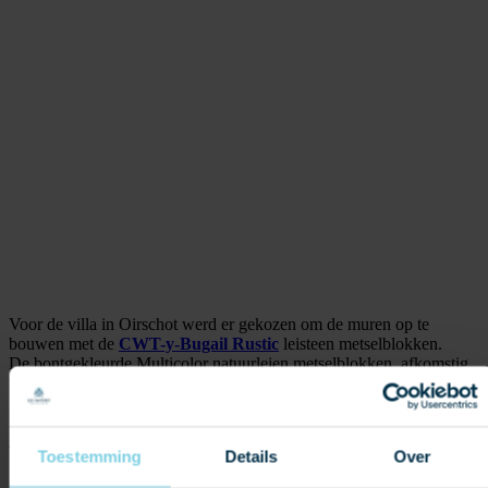
Voor de villa in Oirschot werd er gekozen om de muren op te
bouwen met de
CWT-y-Bugail Rustic
leisteen metselblokken.
De bontgekleurde Multicolor natuurleien metselblokken, afkomstig
uit het noorden van Wales, zijn uitermate geschikt voor
gevelbekleding.
Neem contact op
Toestemming
Details
Over
Soort project: