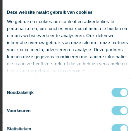
Toepassing:
Leisteen metselblokken, Natuurleien
gevelbekleding
Deze website maakt gebruik van cookies
Provincie:
Noord-Brabant
Dekkingswijze:
-
We gebruiken cookies om content en advertenties te
Leisteen:
CWT-y-Bugail Rustic Metselblokken
personaliseren, om functies voor social media te bieden en
Producten in dit project
om ons websiteverkeer te analyseren. Ook delen we
informatie over uw gebruik van onze site met onze partners
voor social media, adverteren en analyse. Deze partners
kunnen deze gegevens combineren met andere informatie
die u aan ze heeft verstrekt of die ze hebben verzameld op
basis van uw gebruik van hun services.
Toestemmingsselectie
Noodzakelijk
CWT-y-Bugail Rustic
Nieuwbouw
Voorkeuren
Multicolor leistenen metselblokken afkomstig uit Engeland, Noord-
Wales
Statistieken