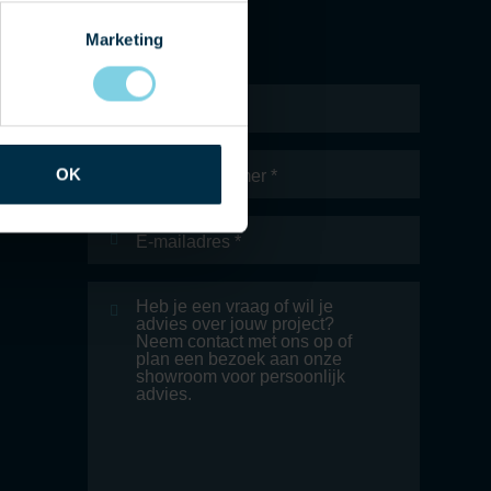
Marketing
Naam
*
Telefoonnummer
OK
E-
mailadres
*
Bericht