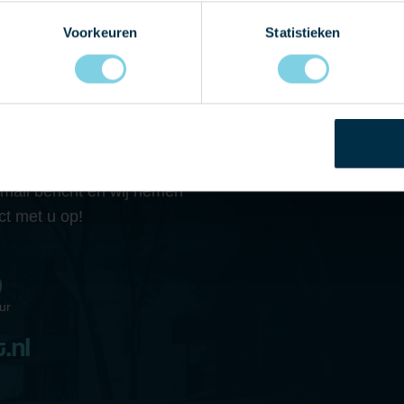
Voorkeuren
Statistieken
 MET ONS OP
graag eens langskomen in
 telefonisch contact met
-mail bericht en wij nemen
ct met u op!
9
ur
.nl