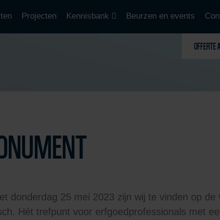
ten
Projecten
Kennisbank
Beurzen en events
Con
OFFERTE 
MONUMENT
met donderdag 25 mei 2023 zijn wij te vinden op
sch. Hét trefpunt voor erfgoedprofessionals met 