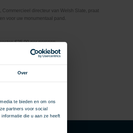
, Commercieel directeur van Welsh Slate, praat
teen voor uw monumentaal pand.
 kosten €25,00 per persoon.
Over
 media te bieden en om ons
ze partners voor social
nformatie die u aan ze heeft