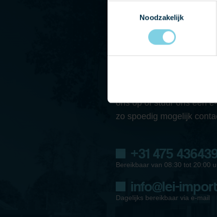
Toestemmingsselectie
Noodzakelijk
NEEM CONTACT
Heeft u vragen of wilt u 
onze showroom? Neem dan
ons op of stuur ons een e
zo spoedig mogelijk conta
+31 475 43643
Bereikbaar van 08:30 tot 20:00 u
info@lei-import
Dagelijks bereikbaar via e-mail