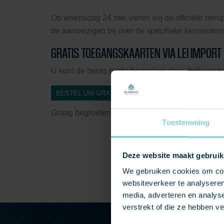
Op woensdag 24 mei vieren wij de officiële hero
de aanwezigen bij over de specifieke kenmerken
GRATIS TOEGANGSKAARTEN VIA LEI IMPORT
U kunt de beurs gratis bezoeken als u zich van t
BESTEL UW GRATIS TOEGANGSBEWIJS
Graag begroeten wij u op onze stand.
Toestemming
Deze website maakt gebruik
We gebruiken cookies om cont
websiteverkeer te analyseren
media, adverteren en analys
verstrekt of die ze hebben v