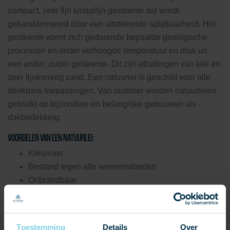
compact, zeer fijn kristallijn gesteente dat wordt
gekarakteriseerd door een uitstekende splijtbaarheid. Het
gesteente vormt zich gedurende bepaalde geologische
processen en onder verhoogde temperatuur en druk uit
een ander, ouder gesteente. Dit zijn afzettingen van klei en
zeer fijnkorrelig zand. Een natuurlei is geschikt voor alle
denkbare toepassingen. Van oudsher worden natuurleien
gebruikt op bijzondere en belangrijke gebouwen als
dakbedekking.
VOORDELEN VAN EEN NATUURLEI:
Kleurvast
Bestand tegen alle weersinvloeden
Onbrandbaar
Onderhoudsvrij
Duurzaam
Circulair
Toestemming
Details
Over