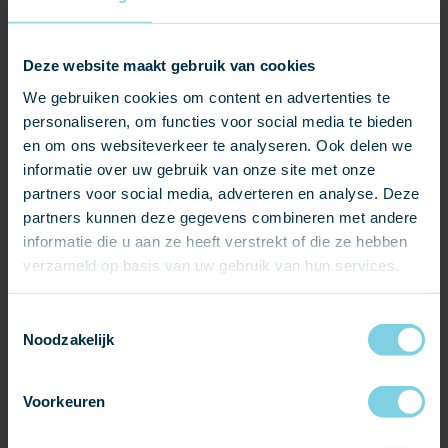
Minimale levensduur van 80 jaar
WAAROM NATUURLEIEN OP UW HELLEND DAK?
Deze website maakt gebruik van cookies
Om antwoord te geven op bovenstaande vragen, hebben
We gebruiken cookies om content en advertenties te
wij in onderstaande tabel een aantal eigenschappen van
personaliseren, om functies voor social media te bieden
verschillende soorten dakbdekkingen weergegeven die
en om ons websiteverkeer te analyseren. Ook delen we
van belang kunnen zijn bij de keuze van uw dakbedekking.
informatie over uw gebruik van onze site met onze
partners voor social media, adverteren en analyse. Deze
partners kunnen deze gegevens combineren met andere
informatie die u aan ze heeft verstrekt of die ze hebben
verzameld op basis van uw gebruik van hun services.
Toestemmingsselectie
Noodzakelijk
Voorkeuren