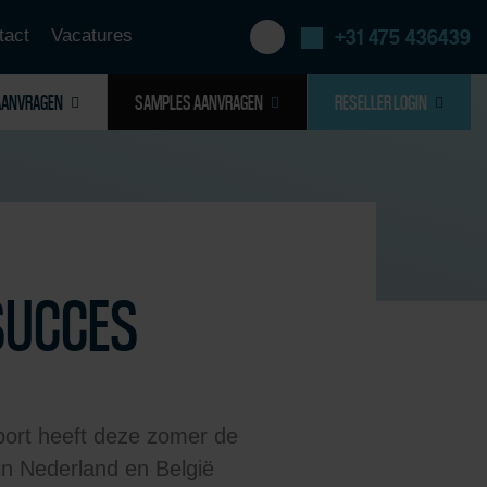
tact
Vacatures
+31 475 436439
AANVRAGEN
SAMPLES AANVRAGEN
RESELLER LOGIN
SUCCES
mport heeft deze zomer de
in Nederland en België