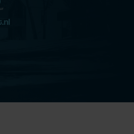
9
ur
.nl