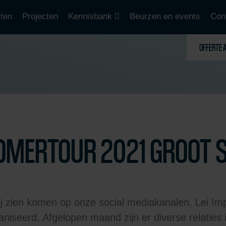
ten
Projecten
Kennisbank
Beurzen en events
Con
OFFERTE 
ZOMERTOUR 2021 GROOT 
rbij zien komen op onze social mediakanalen. Lei I
niseerd. Afgelopen maand zijn er diverse relaties 