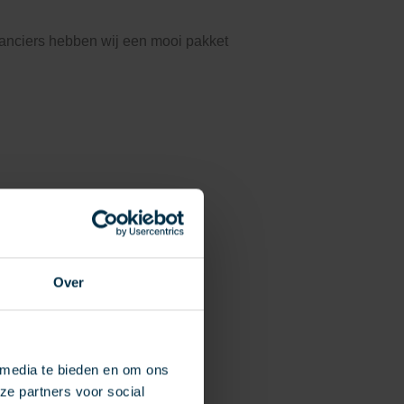
ranciers hebben wij een mooi pakket
es:
Over
 media te bieden en om ons
ze partners voor social