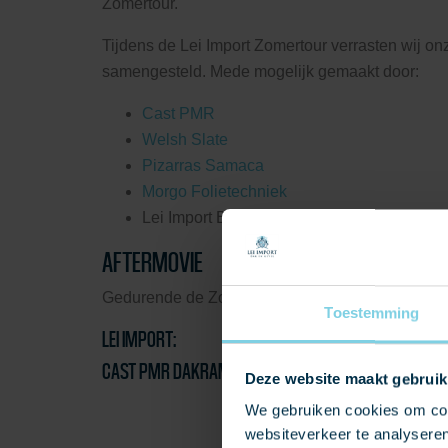
Zomertour.
Tijdens de Lei Import Zomertour verrasten wij o
samengesteld. Mede mogelijk gemaakt door:
Cast PMR
Welsh Slate
Pizarras Samaca
Morgo Folietechniek
Lei Import B.V.
AFTERMOVIE
Gedurende de Zomertour hebben onze collega’s le
Toestemming
LEI IMPORT:
CAST PMR DAKRAMEN:
Deze website maakt gebruik
We gebruiken cookies om cont
websiteverkeer te analyseren