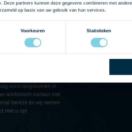
e. Deze partners kunnen deze gegevens combineren met andere i
erzameld op basis van uw gebruik van hun services.
Voorkeuren
Statistieken
 MET ONS OP
graag eens langskomen in
 telefonisch contact met
-mail bericht en wij nemen
ct met u op!