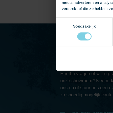
media, adverteren en analys
verstrekt of die ze hebben v
Toestemmingsselectie
Noodzakelijk
NEEM CONTACT
Heeft u vragen of wilt u 
onze showroom? Neem dan
ons op of stuur ons een e
zo spoedig mogelijk conta