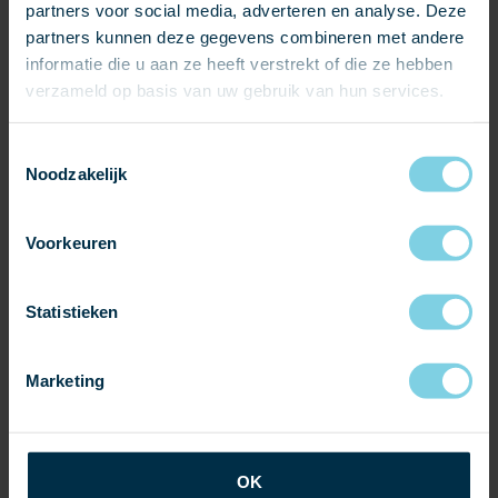
partners voor social media, adverteren en analyse. Deze
partners kunnen deze gegevens combineren met andere
informatie die u aan ze heeft verstrekt of die ze hebben
De restauratie van de Sint-Petrusbasiliek in Oirschot werd
verzameld op basis van uw gebruik van hun services.
mogelijk gemaakt door de paarse
Penrhyn
natuurleien
afkomstig uit Noord-Wales.
Toestemmingsselectie
Noodzakelijk
NEEM CONTACT OP
Voorkeuren
Soort project:
Statistieken
Toepassing:
Natuurleien dakbedekking
Marketing
Provincie:
Noord-Brabant
OK