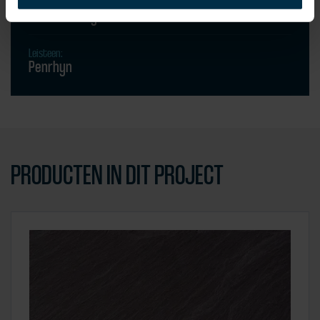
Dekkingswijze:
Maasdekking
Leisteen:
Penrhyn
PRODUCTEN IN DIT PROJECT