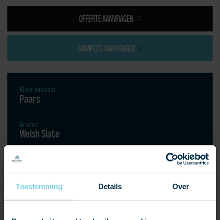
OFFERTE AANVRAGEN
SAMPLES AANVRAGEN
Kleur leisteen:
Paars
Groeve:
Welsh Slate
Soort product:
nieuwbouw
renovatie
restauratie
Toestemming
Details
Over
Dikte:
± 4 - 6 mm, Capital
± 5 - 7 mm, County