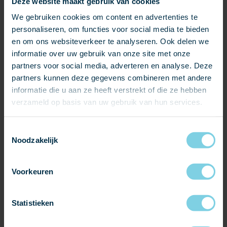
Deze website maakt gebruik van cookies
We gebruiken cookies om content en advertenties te
± 7 - 10 mm, Celtic
personaliseren, om functies voor social media te bieden
en om ons websiteverkeer te analyseren. Ook delen we
Formaat:
informatie over uw gebruik van onze site met onze
60 x 30 cm
50 x 30 cm
partners voor social media, adverteren en analyse. Deze
50 x 25 cm
partners kunnen deze gegevens combineren met andere
40 x 30 cm
informatie die u aan ze heeft verstrekt of die ze hebben
40 x 25 cm
verzameld op basis van uw gebruik van hun services.
35 x 25 cm
35 x 20 cm
30 x 30 cm
Toestemmingsselectie
30 x 25 cm
Noodzakelijk
30 x 20 cm
27 x 18 cm
Voorkeuren
25 x 15 cm
Statistieken
Toepassing:
Natuurleien dakbedekking
Natuurleien