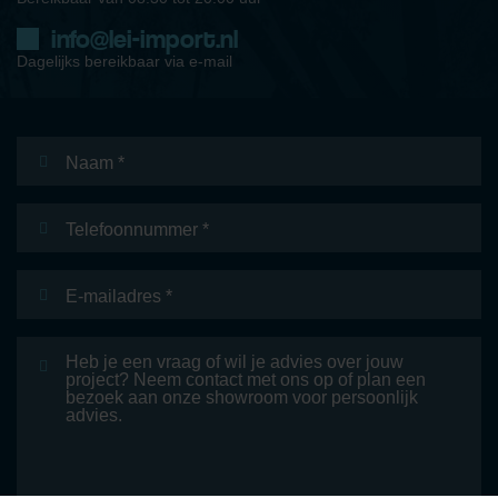
info@lei-import.nl
Dagelijks bereikbaar via e-mail
Naam
*
Telefoonnummer
E-
mailadres
*
Bericht